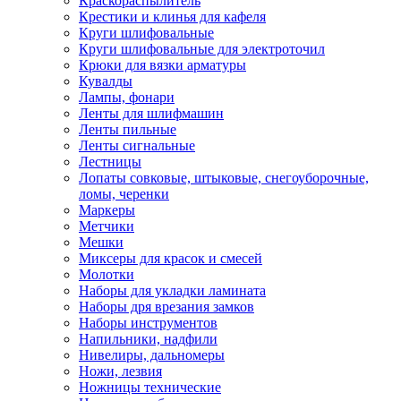
Краскораспылитель
Крестики и клинья для кафеля
Круги шлифовальные
Круги шлифовальные для электроточил
Крюки для вязки арматуры
Кувалды
Лампы, фонари
Ленты для шлифмашин
Ленты пильные
Ленты сигнальные
Лестницы
Лопаты совковые, штыковые, снегоуборочные,
ломы, черенки
Маркеры
Метчики
Мешки
Миксеры для красок и смесей
Молотки
Наборы для укладки ламината
Наборы дря врезания замков
Наборы инструментов
Напильники, надфили
Нивелиры, дальномеры
Ножи, лезвия
Ножницы технические