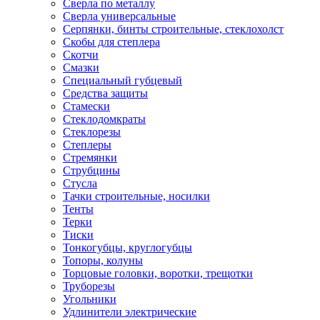
Сверла по металлу
Сверла универсальные
Серпянки, бинты строительные, стеклохолст
Скобы для степлера
Скотчи
Смазки
Специальный губцевый
Средства защиты
Стамески
Стеклодомкраты
Стеклорезы
Степлеры
Стремянки
Струбцины
Стусла
Тачки строительные, носилки
Тенты
Терки
Тиски
Тонкогубцы, круглогубцы
Топоры, колуны
Торцовые головки, воротки, трещотки
Труборезы
Угольники
Удлинители электрические