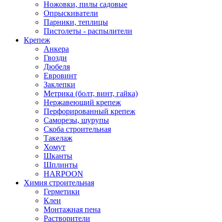
Ножовки, пилы садовые
Опрыскиватели
Парники, теплицы
Пистолеты - распылители
Крепеж
Анкера
Гвозди
Дюбеля
Евровинт
Заклепки
Метрика (болт, винт, гайка)
Нержавеющий крепеж
Перфорированный крепеж
Саморезы, шурупы
Скоба строительная
Такелаж
Хомут
Шканты
Шплинты
HARPOON
Химия строительная
Герметики
Клеи
Монтажная пена
Растворители