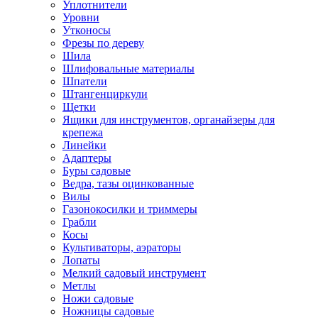
Уплотнители
Уровни
Утконосы
Фрезы по дереву
Шила
Шлифовальные материалы
Шпатели
Штангенциркули
Щетки
Ящики для инструментов, органайзеры для
крепежа
Линейки
Адаптеры
Буры садовые
Ведра, тазы оцинкованные
Вилы
Газонокосилки и триммеры
Грабли
Косы
Культиваторы, аэраторы
Лопаты
Мелкий садовый инструмент
Метлы
Ножи садовые
Ножницы садовые