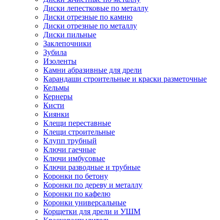
Диски лепестковые по металлу
Диски отрезные по камню
Диски отрезные по металлу
Диски пильные
Заклепочники
Зубила
Изоленты
Камни абразивные для дрели
Карандаши строительные и краски разметочные
Кельмы
Кернеры
Кисти
Киянки
Клещи переставные
Клещи строительные
Клупп трубный
Ключи гаечные
Ключи имбусовые
Ключи разводные и трубные
Коронки по бетону
Коронки по дереву и металлу
Коронки по кафелю
Коронки универсальные
Корщетки для дрели и УШМ