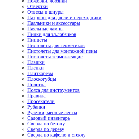
Ножовки, лобзики
Отвертки
Отвесы и шнуры
Патроны для дрели и переходники
Паяльники и аксессуары
Паяльные лампы
Пилки для эл.лобзиков
Пинцеты
Пистолеты для герметиков
Пистолеты для монтажной пены
Пистолеты термоклеящие
Плашки
Пленки
Плиткорезы
Плоскогубцы
Полотна
Пояса для инструментов
Правила
Просекатели
Рубанки
Рулетки, мерные ленты
Садовый инвентарь
Сверла по бетону
Сверла по дереву
Сверла по кафелю и стеклу