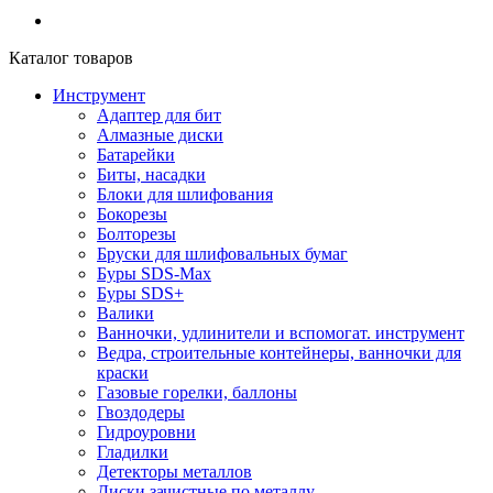
Каталог товаров
Инструмент
Адаптер для бит
Алмазные диски
Батарейки
Биты, насадки
Блоки для шлифования
Бокорезы
Болторезы
Бруски для шлифовальных бумаг
Буры SDS-Max
Буры SDS+
Валики
Ванночки, удлинители и вспомогат. инструмент
Ведра, строительные контейнеры, ванночки для
краски
Газовые горелки, баллоны
Гвоздодеры
Гидроуровни
Гладилки
Детекторы металлов
Диски зачистные по металлу