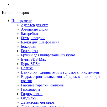
Каталог товаров
Инструмент
Адаптер для бит
Алмазные диски
Батарейки
Биты, насадки
Блоки для шлифования
Бокорезы
Болторезы
Бруски для шлифовальных бумаг
Буры SDS-Max
Буры SDS+
Валики
Ванночки, удлинители и вспомогат. инструмент
Ведра, строительные контейнеры, ванночки для
краски
Газовые горелки, баллоны
Гвоздодеры
Гидроуровни
Гладилки
Детекторы металлов
Диски зачистные по металлу