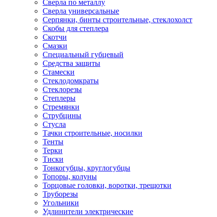
Сверла по металлу
Сверла универсальные
Серпянки, бинты строительные, стеклохолст
Скобы для степлера
Скотчи
Смазки
Специальный губцевый
Средства защиты
Стамески
Стеклодомкраты
Стеклорезы
Степлеры
Стремянки
Струбцины
Стусла
Тачки строительные, носилки
Тенты
Терки
Тиски
Тонкогубцы, круглогубцы
Топоры, колуны
Торцовые головки, воротки, трещотки
Труборезы
Угольники
Удлинители электрические