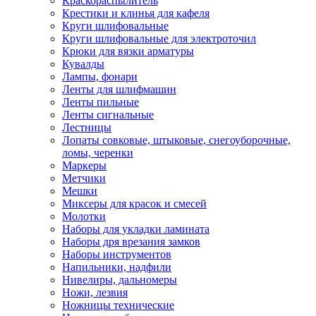
Краскораспылитель
Крестики и клинья для кафеля
Круги шлифовальные
Круги шлифовальные для электроточил
Крюки для вязки арматуры
Кувалды
Лампы, фонари
Ленты для шлифмашин
Ленты пильные
Ленты сигнальные
Лестницы
Лопаты совковые, штыковые, снегоуборочные,
ломы, черенки
Маркеры
Метчики
Мешки
Миксеры для красок и смесей
Молотки
Наборы для укладки ламината
Наборы дря врезания замков
Наборы инструментов
Напильники, надфили
Нивелиры, дальномеры
Ножи, лезвия
Ножницы технические