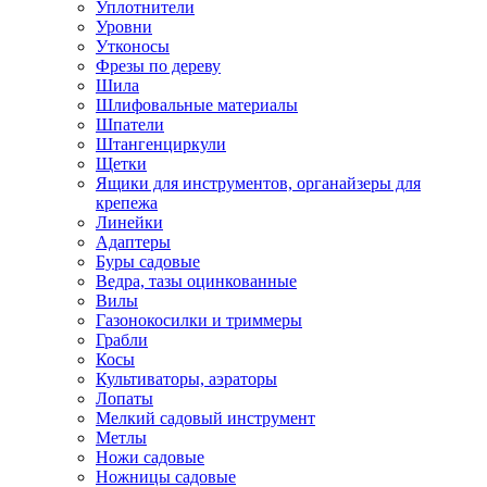
Уплотнители
Уровни
Утконосы
Фрезы по дереву
Шила
Шлифовальные материалы
Шпатели
Штангенциркули
Щетки
Ящики для инструментов, органайзеры для
крепежа
Линейки
Адаптеры
Буры садовые
Ведра, тазы оцинкованные
Вилы
Газонокосилки и триммеры
Грабли
Косы
Культиваторы, аэраторы
Лопаты
Мелкий садовый инструмент
Метлы
Ножи садовые
Ножницы садовые