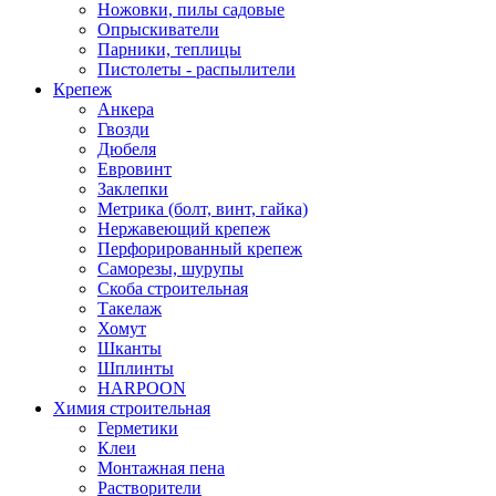
Ножовки, пилы садовые
Опрыскиватели
Парники, теплицы
Пистолеты - распылители
Крепеж
Анкера
Гвозди
Дюбеля
Евровинт
Заклепки
Метрика (болт, винт, гайка)
Нержавеющий крепеж
Перфорированный крепеж
Саморезы, шурупы
Скоба строительная
Такелаж
Хомут
Шканты
Шплинты
HARPOON
Химия строительная
Герметики
Клеи
Монтажная пена
Растворители