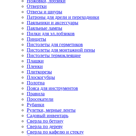
Ножовки, лобзики
Отвертки
Отвесы и шнуры
Патроны для дрели и переходники
Паяльники и аксессуары
Паяльные лампы
Пилки для эл.лобзиков
Пинцеты
Пистолеты для герметиков
Пистолеты для монтажной пены
Пистолеты термоклеящие
Плашки
Пленки
Плиткорезы
Плоскогубцы
Полотна
Пояса для инструментов
Правила
Просекатели
Рубанки
Рулетки, мерные ленты
Садовый инвентарь
Сверла по бетону
Сверла по дереву
Сверла по кафелю и стеклу