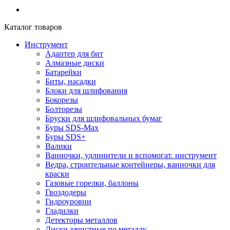
Каталог товаров
Инструмент
Адаптер для бит
Алмазные диски
Батарейки
Биты, насадки
Блоки для шлифования
Бокорезы
Болторезы
Бруски для шлифовальных бумаг
Буры SDS-Max
Буры SDS+
Валики
Ванночки, удлинители и вспомогат. инструмент
Ведра, строительные контейнеры, ванночки для
краски
Газовые горелки, баллоны
Гвоздодеры
Гидроуровни
Гладилки
Детекторы металлов
Диски зачистные по металлу