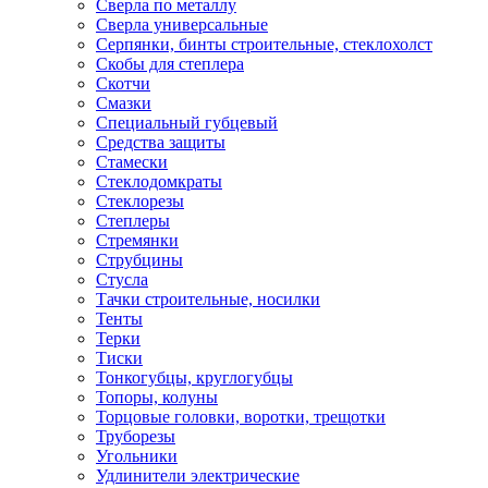
Сверла по металлу
Сверла универсальные
Серпянки, бинты строительные, стеклохолст
Скобы для степлера
Скотчи
Смазки
Специальный губцевый
Средства защиты
Стамески
Стеклодомкраты
Стеклорезы
Степлеры
Стремянки
Струбцины
Стусла
Тачки строительные, носилки
Тенты
Терки
Тиски
Тонкогубцы, круглогубцы
Топоры, колуны
Торцовые головки, воротки, трещотки
Труборезы
Угольники
Удлинители электрические