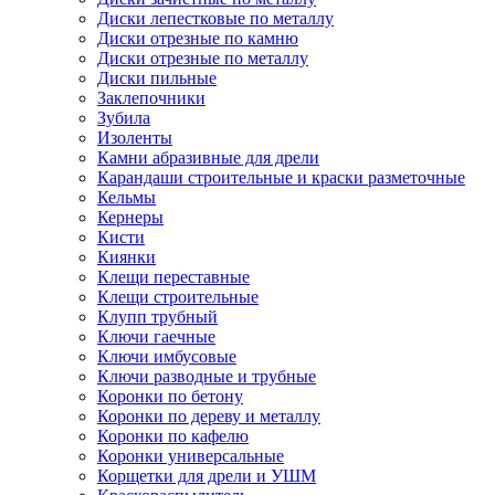
Диски лепестковые по металлу
Диски отрезные по камню
Диски отрезные по металлу
Диски пильные
Заклепочники
Зубила
Изоленты
Камни абразивные для дрели
Карандаши строительные и краски разметочные
Кельмы
Кернеры
Кисти
Киянки
Клещи переставные
Клещи строительные
Клупп трубный
Ключи гаечные
Ключи имбусовые
Ключи разводные и трубные
Коронки по бетону
Коронки по дереву и металлу
Коронки по кафелю
Коронки универсальные
Корщетки для дрели и УШМ