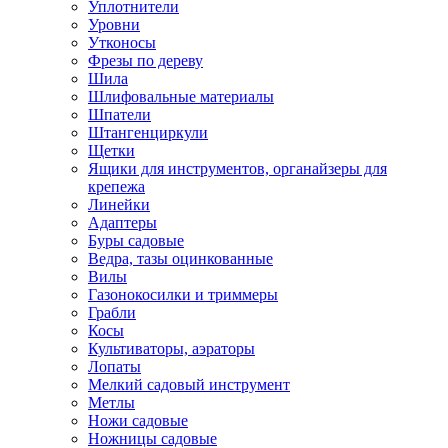
Уплотнители
Уровни
Утконосы
Фрезы по дереву
Шила
Шлифовальные материалы
Шпатели
Штангенциркули
Щетки
Ящики для инструментов, органайзеры для
крепежа
Линейки
Адаптеры
Буры садовые
Ведра, тазы оцинкованные
Вилы
Газонокосилки и триммеры
Грабли
Косы
Культиваторы, аэраторы
Лопаты
Мелкий садовый инструмент
Метлы
Ножи садовые
Ножницы садовые