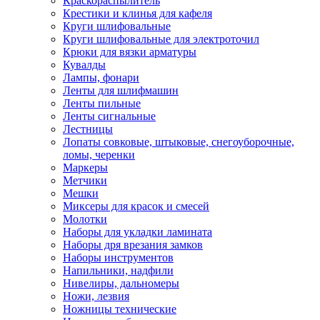
Краскораспылитель
Крестики и клинья для кафеля
Круги шлифовальные
Круги шлифовальные для электроточил
Крюки для вязки арматуры
Кувалды
Лампы, фонари
Ленты для шлифмашин
Ленты пильные
Ленты сигнальные
Лестницы
Лопаты совковые, штыковые, снегоуборочные,
ломы, черенки
Маркеры
Метчики
Мешки
Миксеры для красок и смесей
Молотки
Наборы для укладки ламината
Наборы дря врезания замков
Наборы инструментов
Напильники, надфили
Нивелиры, дальномеры
Ножи, лезвия
Ножницы технические