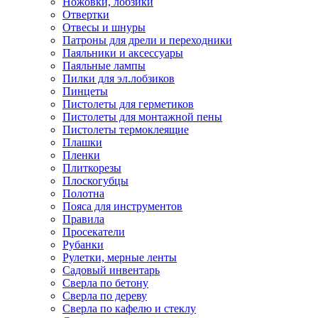
Ножовки, лобзики
Отвертки
Отвесы и шнуры
Патроны для дрели и переходники
Паяльники и аксессуары
Паяльные лампы
Пилки для эл.лобзиков
Пинцеты
Пистолеты для герметиков
Пистолеты для монтажной пены
Пистолеты термоклеящие
Плашки
Пленки
Плиткорезы
Плоскогубцы
Полотна
Пояса для инструментов
Правила
Просекатели
Рубанки
Рулетки, мерные ленты
Садовый инвентарь
Сверла по бетону
Сверла по дереву
Сверла по кафелю и стеклу