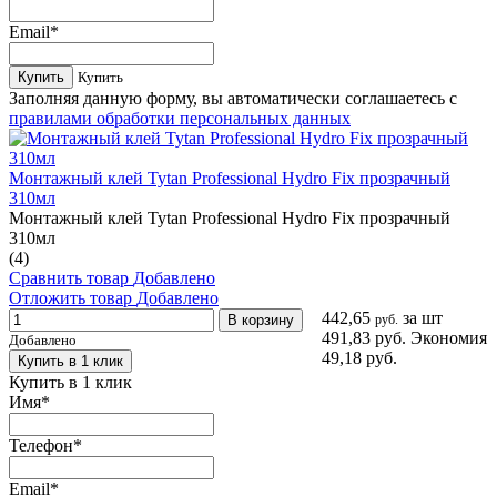
Email
*
Купить
Купить
Заполняя данную форму, вы автоматически соглашаетесь с
правилами обработки персональных данных
Монтажный клей Tytan Professional Hydro Fix прозрачный
310мл
Монтажный клей Tytan Professional Hydro Fix прозрачный
310мл
(4)
Сравнить товар
Добавлено
Отложить товар
Добавлено
442,65
за шт
В корзину
руб.
491,83 руб.
Экономия
Добавлено
49,18 руб.
Купить в 1 клик
Купить в 1 клик
Имя
*
Телефон
*
Email
*