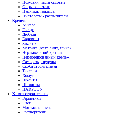
Ножовки, пилы садовые
Опрыскиватели
Парники, теплицы
Пистолеты - распылители
Крепеж
Анкера
Гвозди
Дюбеля
Евровинт
Заклепки
Метрика (болт, винт, гайка)
Нержавеющий крепеж
Перфорированный крепеж
Саморезы, шурупы
Скоба строительная
Такелаж
Хомут
Шканты
Шплинты
HARPOON
Химия строительная
Герметики
Клеи
Монтажная пена
Растворители