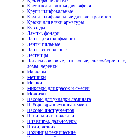
Краскораспылитель
Крестики и клинья для кафеля
Круги шлифовальные
Круги шлифовальные для электроточил
Крюки для вязки арматуры
Кувалды
Лампы, фонари
Ленты для шлифмашин
Ленты пильные
Ленты сигнальные
Лестницы
Лопаты совковые, штыковые, снегоуборочные,
ломы, черенки
Маркеры
Метчики
Мешки
Миксеры для красок и смесей
Молотки
Наборы для укладки ламината
Наборы дря врезания замков
Наборы инструментов
Напильники, надфили
Нивелиры, дальномеры
Ножи, лезвия
Ножницы технические