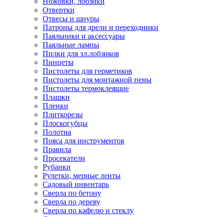
Ножовки, лобзики
Отвертки
Отвесы и шнуры
Патроны для дрели и переходники
Паяльники и аксессуары
Паяльные лампы
Пилки для эл.лобзиков
Пинцеты
Пистолеты для герметиков
Пистолеты для монтажной пены
Пистолеты термоклеящие
Плашки
Пленки
Плиткорезы
Плоскогубцы
Полотна
Пояса для инструментов
Правила
Просекатели
Рубанки
Рулетки, мерные ленты
Садовый инвентарь
Сверла по бетону
Сверла по дереву
Сверла по кафелю и стеклу