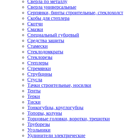
Сверла по металлу
Сверла универсальные
Серпянки, бинты строительные, стеклохолст
Скобы для степлера
Скотчи
Смазки
Специальный губцевый
Средства защиты
Стамески
Стеклодомкраты
Стеклорезы
Степлеры
Стремянки
Струбцины
Стусла
Тачки строительные, носилки
Тенты
Терки
Тиски
Тонкогубцы, круглогубцы
Топоры, колуны
Торцовые головки, воротки, трещотки
Труборезы
Угольники
Удлинители электрические