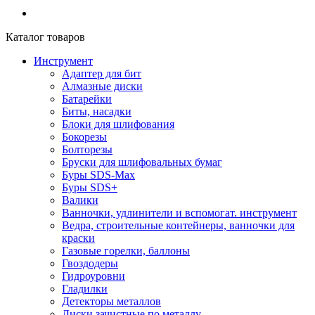
Каталог товаров
Инструмент
Адаптер для бит
Алмазные диски
Батарейки
Биты, насадки
Блоки для шлифования
Бокорезы
Болторезы
Бруски для шлифовальных бумаг
Буры SDS-Max
Буры SDS+
Валики
Ванночки, удлинители и вспомогат. инструмент
Ведра, строительные контейнеры, ванночки для
краски
Газовые горелки, баллоны
Гвоздодеры
Гидроуровни
Гладилки
Детекторы металлов
Диски зачистные по металлу