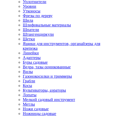
Уплотнители
Уровни
Утконосы
Фрезы по дереву
Шила
Шлифовальные материалы
Шпатели
Штангенциркули
Щетки
Ящики для инструментов, органайзеры для
крепежа
Линейки
Адаптеры
Буры садовые
Ведра, тазы оцинкованные
Вилы
Газонокосилки и триммеры
Грабли
Косы
Культиваторы, аэраторы
Лопаты
Мелкий садовый инструмент
Метлы
Ножи садовые
Ножницы садовые