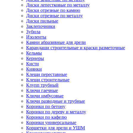
Диски лепестковые по металлу
Диски отрезные по камню
Диски отрезные по металлу
Диски пильные
Заклепочники
Зубила
Изоленты
Камни абразивные для дрели
Карандаши строительные и краски разметочные
Кельмы
Кернеры
Кисти
Киянки
Клещи переставные
Клещи строительные
Клупп трубный
Ключи гаечные
Ключи имбусовые
Ключи разводные и трубные
Коронки по бетону
Коронки по дереву и металлу
Коронки по кафелю
Коронки универсальные
Корщетки для дрели и УШМ