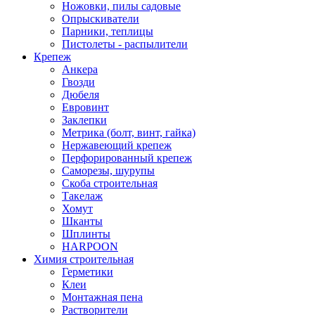
Ножовки, пилы садовые
Опрыскиватели
Парники, теплицы
Пистолеты - распылители
Крепеж
Анкера
Гвозди
Дюбеля
Евровинт
Заклепки
Метрика (болт, винт, гайка)
Нержавеющий крепеж
Перфорированный крепеж
Саморезы, шурупы
Скоба строительная
Такелаж
Хомут
Шканты
Шплинты
HARPOON
Химия строительная
Герметики
Клеи
Монтажная пена
Растворители