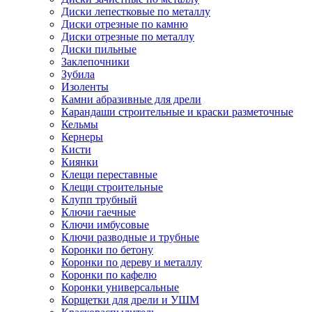
Диски лепестковые по металлу
Диски отрезные по камню
Диски отрезные по металлу
Диски пильные
Заклепочники
Зубила
Изоленты
Камни абразивные для дрели
Карандаши строительные и краски разметочные
Кельмы
Кернеры
Кисти
Киянки
Клещи переставные
Клещи строительные
Клупп трубный
Ключи гаечные
Ключи имбусовые
Ключи разводные и трубные
Коронки по бетону
Коронки по дереву и металлу
Коронки по кафелю
Коронки универсальные
Корщетки для дрели и УШМ