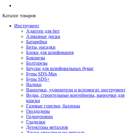
Каталог товаров
Инструмент
Адаптер для бит
Алмазные диски
Батарейки
Биты, насадки
Блоки для шлифования
Бокорезы
Болторезы
Бруски для шлифовальных бумаг
Буры SDS-Max
Буры SDS+
Валики
Ванночки, удлинители и вспомогат. инструмент
Ведра, строительные контейнеры, ванночки для
краски
Газовые горелки, баллоны
Гвоздодеры
Гидроуровни
Гладилки
Детекторы металлов
Диски зачистные по металлу