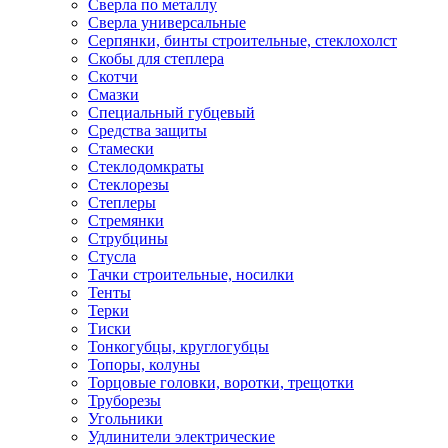
Сверла по металлу
Сверла универсальные
Серпянки, бинты строительные, стеклохолст
Скобы для степлера
Скотчи
Смазки
Специальный губцевый
Средства защиты
Стамески
Стеклодомкраты
Стеклорезы
Степлеры
Стремянки
Струбцины
Стусла
Тачки строительные, носилки
Тенты
Терки
Тиски
Тонкогубцы, круглогубцы
Топоры, колуны
Торцовые головки, воротки, трещотки
Труборезы
Угольники
Удлинители электрические