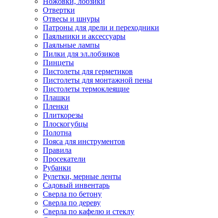
Ножовки, лобзики
Отвертки
Отвесы и шнуры
Патроны для дрели и переходники
Паяльники и аксессуары
Паяльные лампы
Пилки для эл.лобзиков
Пинцеты
Пистолеты для герметиков
Пистолеты для монтажной пены
Пистолеты термоклеящие
Плашки
Пленки
Плиткорезы
Плоскогубцы
Полотна
Пояса для инструментов
Правила
Просекатели
Рубанки
Рулетки, мерные ленты
Садовый инвентарь
Сверла по бетону
Сверла по дереву
Сверла по кафелю и стеклу