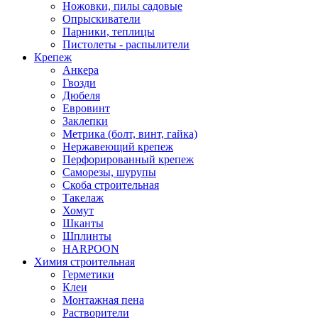
Ножовки, пилы садовые
Опрыскиватели
Парники, теплицы
Пистолеты - распылители
Крепеж
Анкера
Гвозди
Дюбеля
Евровинт
Заклепки
Метрика (болт, винт, гайка)
Нержавеющий крепеж
Перфорированный крепеж
Саморезы, шурупы
Скоба строительная
Такелаж
Хомут
Шканты
Шплинты
HARPOON
Химия строительная
Герметики
Клеи
Монтажная пена
Растворители