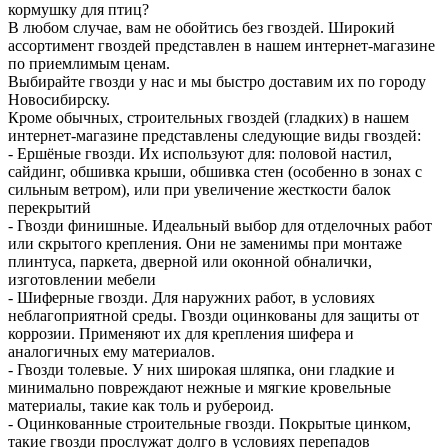
кормушку для птиц?
В любом случае, вам не обойтись без гвоздей. Широкий
ассортимент гвоздей представлен в нашем интернет-магазине
по приемлимым ценам.
Выбирайте гвозди у нас и мы быстро доставим их по городу
Новосибирску.
Кроме обычных, строительных гвоздей (гладких) в нашем
интернет-магазине представлены следующие виды гвоздей:
- Ершёные гвозди. Их используют для: половой настил,
сайдинг, обшивка крыши, обшивка стен (особенно в зонах с
сильным ветром), или при увеличение жесткости балок
перекрытий
- Гвозди финишные. Идеальный выбор для отделочных работ
или скрытого крепления. Они не заменимы при монтаже
плинтуса, паркета, дверной или оконной обналички,
изготовлении мебели
- Шиферные гвозди. Для наружних работ, в условиях
неблагоприятной среды. Гвозди оцинкованы для защиты от
коррозии. Применяют их для крепления шифера и
аналогичных ему материалов.
- Гвозди толевые. У них широкая шляпка, они гладкие и
минимально повреждают нежные и мягкие кровельные
материалы, такие как толь и рубероид.
- Оцинкованные строительные гвозди. Покрытые цинком,
такие гвозди прослужат долго в условиях перепадов