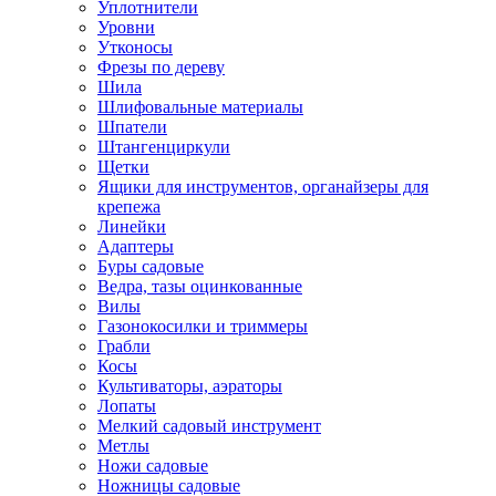
Уплотнители
Уровни
Утконосы
Фрезы по дереву
Шила
Шлифовальные материалы
Шпатели
Штангенциркули
Щетки
Ящики для инструментов, органайзеры для
крепежа
Линейки
Адаптеры
Буры садовые
Ведра, тазы оцинкованные
Вилы
Газонокосилки и триммеры
Грабли
Косы
Культиваторы, аэраторы
Лопаты
Мелкий садовый инструмент
Метлы
Ножи садовые
Ножницы садовые