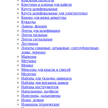
Краскораспылитель
Крестики и клинья для кафеля
Круги шлифовальные
Круги шлифовальные для электроточил
Крюки для вязки арматуры
Кувалды
Лампы, фонари
Ленты для шлифмашин
Ленты пильные
Ленты сигнальные
Лестницы
Лопаты совковые, штыковые, снегоуборочные,
ломы, черенки
Маркеры
Метчики
Мешки
Миксеры для красок и смесей
Молотки
Наборы для укладки ламината
Наборы дря врезания замков
Наборы инструментов
Напильники, надфили
Нивелиры, дальномеры
Ножи, лезвия
Ножницы технические