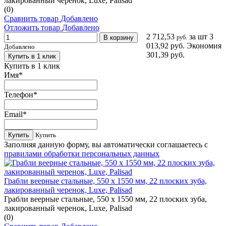
лакированный черенок, Luxe, Palisad
(0)
Сравнить товар
Добавлено
Отложить товар
Добавлено
2 712,53
за шт
3
В корзину
руб.
013,92 руб.
Экономия
Добавлено
301,39 руб.
Купить в 1 клик
Купить в 1 клик
Имя
*
Телефон
*
Email
*
Купить
Купить
Заполняя данную форму, вы автоматически соглашаетесь с
правилами обработки персональных данных
Грабли веерные стальные, 550 х 1550 мм, 22 плоских зуба,
лакированный черенок, Luxe, Palisad
Грабли веерные стальные, 550 х 1550 мм, 22 плоских зуба,
лакированный черенок, Luxe, Palisad
(0)