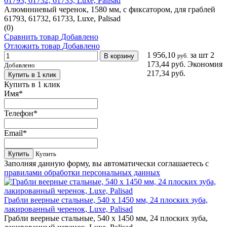
61793, 61732, 61733, Luxe, Palisad
Алюминиевый черенок, 1580 мм, с фиксатором, для граблей
61793, 61732, 61733, Luxe, Palisad
(0)
Сравнить товар
Добавлено
Отложить товар
Добавлено
1 956,10
за шт
2
В корзину
руб.
173,44 руб.
Экономия
Добавлено
217,34 руб.
Купить в 1 клик
Купить в 1 клик
Имя
*
Телефон
*
Email
*
Купить
Купить
Заполняя данную форму, вы автоматически соглашаетесь с
правилами обработки персональных данных
Грабли веерные стальные, 540 х 1450 мм, 24 плоских зуба,
лакированный черенок, Luxe, Palisad
Грабли веерные стальные, 540 х 1450 мм, 24 плоских зуба,