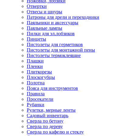
Ножовки, лобзики
Отвертки
Отвесы и шнуры
Патроны для дрели и переходники
Паяльники и аксессуары
Паяльные лампы
Пилки для эл.лобзиков
Пинцеты
Пистолеты для герметиков
Пистолеты для монтажной пены
Пистолеты термоклеящие
Плашки
Пленки
Плиткорезы
Плоскогубцы
Полотна
Пояса для инструментов
Правила
Просекатели
Рубанки
Рулетки, мерные ленты
Садовый инвентарь
Сверла по бетону
Сверла по дереву
Сверла по кафелю и стеклу