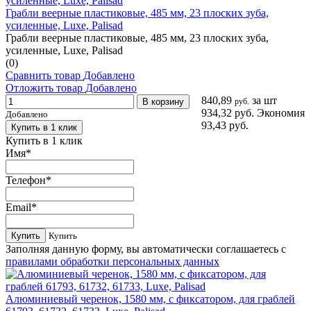
Грабли веерные пластиковые, 485 мм, 23 плоских зуба,
усиленные, Luxe, Palisad
Грабли веерные пластиковые, 485 мм, 23 плоских зуба,
усиленные, Luxe, Palisad
(0)
Сравнить товар
Добавлено
Отложить товар
Добавлено
840,89
за шт
В корзину
руб.
934,32 руб.
Экономия
Добавлено
93,43 руб.
Купить в 1 клик
Купить в 1 клик
Имя
*
Телефон
*
Email
*
Купить
Купить
Заполняя данную форму, вы автоматически соглашаетесь с
правилами обработки персональных данных
Алюминиевый черенок, 1580 мм, с фиксатором, для граблей