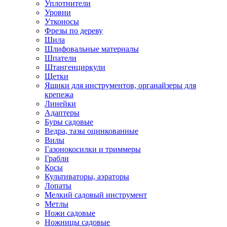
Уплотнители
Уровни
Утконосы
Фрезы по дереву
Шила
Шлифовальные материалы
Шпатели
Штангенциркули
Щетки
Ящики для инструментов, органайзеры для
крепежа
Линейки
Адаптеры
Буры садовые
Ведра, тазы оцинкованные
Вилы
Газонокосилки и триммеры
Грабли
Косы
Культиваторы, аэраторы
Лопаты
Мелкий садовый инструмент
Метлы
Ножи садовые
Ножницы садовые