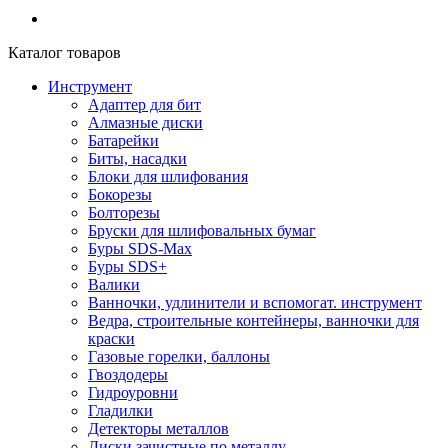
Каталог товаров
Инструмент
Адаптер для бит
Алмазные диски
Батарейки
Биты, насадки
Блоки для шлифования
Бокорезы
Болторезы
Бруски для шлифовальных бумаг
Буры SDS-Max
Буры SDS+
Валики
Ванночки, удлинители и вспомогат. инструмент
Ведра, строительные контейнеры, ванночки для
краски
Газовые горелки, баллоны
Гвоздодеры
Гидроуровни
Гладилки
Детекторы металлов
Диски зачистные по металлу