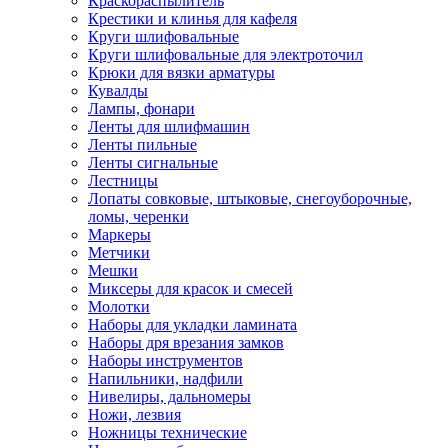
Краскораспылитель
Крестики и клинья для кафеля
Круги шлифовальные
Круги шлифовальные для электроточил
Крюки для вязки арматуры
Кувалды
Лампы, фонари
Ленты для шлифмашин
Ленты пильные
Ленты сигнальные
Лестницы
Лопаты совковые, штыковые, снегоуборочные,
ломы, черенки
Маркеры
Метчики
Мешки
Миксеры для красок и смесей
Молотки
Наборы для укладки ламината
Наборы дря врезания замков
Наборы инструментов
Напильники, надфили
Нивелиры, дальномеры
Ножи, лезвия
Ножницы технические