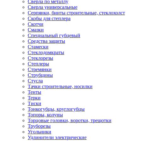
Сверла по металлу
Сверла универсальные
Серпянки, бинты строительные, стеклохолст
Скобы для степлера
Скотчи
Смазки
Специальный губцевый
Средства защиты
Стамески
Стеклодомкраты
Стеклорезы
Степлеры
Стремянки
Струбцины
Стусла
Тачки строительные, носилки
Тенты
Терки
Тиски
Тонкогубцы, круглогубцы
Топоры, колуны
Торцовые головки, воротки, трещотки
Труборезы
Угольники
Удлинители электрические