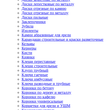
Диски лепестковые по металлу
Диски отрезные по камню
Диски отрезные по металлу
Диски пильные
Заклепочники
Зубила
Изоленты
Камни абразивные для дрели
Карандаши строительные и краски разметочные
Кельмы
Кернеры
Кисти
Киянки
Клещи переставные
Клещи строительные
Клупп трубный
Ключи гаечные
Ключи имбусовые
Ключи разводные и трубные
Коронки по бетону
Коронки по дереву и металлу
Коронки по кафелю
Коронки универсальные
Корщетки для дрели и УШМ