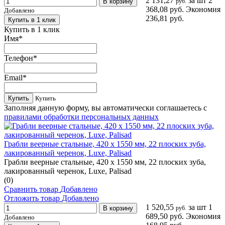
2 131,27
за шт
2
В корзину
руб.
368,08 руб.
Экономия
Добавлено
236,81 руб.
Купить в 1 клик
Купить в 1 клик
Имя
*
Телефон
*
Email
*
Купить
Купить
Заполняя данную форму, вы автоматически соглашаетесь с
правилами обработки персональных данных
Грабли веерные стальные, 420 х 1550 мм, 22 плоских зуба,
лакированный черенок, Luxe, Palisad
Грабли веерные стальные, 420 х 1550 мм, 22 плоских зуба,
лакированный черенок, Luxe, Palisad
(0)
Сравнить товар
Добавлено
Отложить товар
Добавлено
1 520,55
за шт
1
В корзину
руб.
689,50 руб.
Экономия
Добавлено