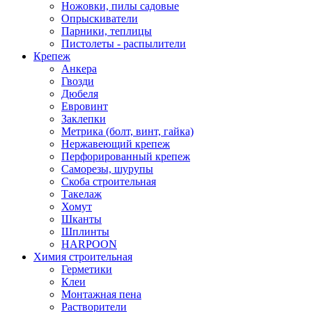
Ножовки, пилы садовые
Опрыскиватели
Парники, теплицы
Пистолеты - распылители
Крепеж
Анкера
Гвозди
Дюбеля
Евровинт
Заклепки
Метрика (болт, винт, гайка)
Нержавеющий крепеж
Перфорированный крепеж
Саморезы, шурупы
Скоба строительная
Такелаж
Хомут
Шканты
Шплинты
HARPOON
Химия строительная
Герметики
Клеи
Монтажная пена
Растворители