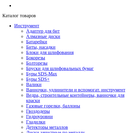
Каталог товаров
Инструмент
Адаптер для бит
Алмазные диски
Батарейки
Биты, насадки
Блоки для шлифования
Бокорезы
Болторезы
Бруски для шлифовальных бумаг
Буры SDS-Max
Буры SDS+
Валики
Ванночки, удлинители и вспомогат. инструмент
Ведра, строительные контейнеры, ванночки для
краски
Газовые горелки, баллоны
Гвоздодеры
Гидроуровни
Гладилки
Детекторы металлов
Диски зачистные по металлу