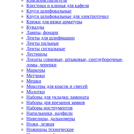
Краскораспылитель
Крестики и клинья для кафеля
Круги шлифовальные
Круги шлифовальные для электроточил
Крюки для вязки арматуры
Кувалды
Лампы, фонари
Ленты для шлифмашин
Ленты пильные
Ленты сигнальные
Лестницы
Лопаты совковые, штыковые, снегоуборочные,
ломы, черенки
Маркеры
Метчики
Мешки
Миксеры для красок и смесей
Молотки
Наборы для укладки ламината
Наборы дря врезания замков
Наборы инструментов
Напильники, надфили
Нивелиры, дальномеры
Ножи, лезвия
Ножницы технические