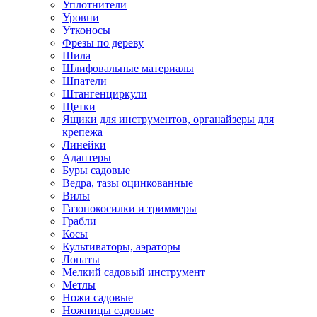
Уплотнители
Уровни
Утконосы
Фрезы по дереву
Шила
Шлифовальные материалы
Шпатели
Штангенциркули
Щетки
Ящики для инструментов, органайзеры для
крепежа
Линейки
Адаптеры
Буры садовые
Ведра, тазы оцинкованные
Вилы
Газонокосилки и триммеры
Грабли
Косы
Культиваторы, аэраторы
Лопаты
Мелкий садовый инструмент
Метлы
Ножи садовые
Ножницы садовые