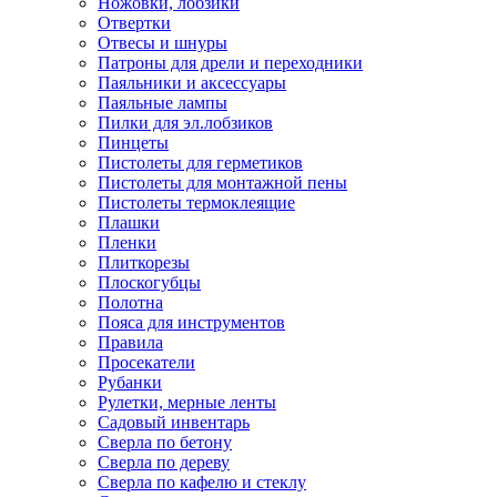
Ножовки, лобзики
Отвертки
Отвесы и шнуры
Патроны для дрели и переходники
Паяльники и аксессуары
Паяльные лампы
Пилки для эл.лобзиков
Пинцеты
Пистолеты для герметиков
Пистолеты для монтажной пены
Пистолеты термоклеящие
Плашки
Пленки
Плиткорезы
Плоскогубцы
Полотна
Пояса для инструментов
Правила
Просекатели
Рубанки
Рулетки, мерные ленты
Садовый инвентарь
Сверла по бетону
Сверла по дереву
Сверла по кафелю и стеклу