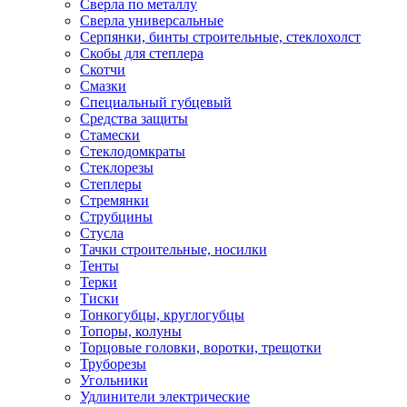
Сверла по металлу
Сверла универсальные
Серпянки, бинты строительные, стеклохолст
Скобы для степлера
Скотчи
Смазки
Специальный губцевый
Средства защиты
Стамески
Стеклодомкраты
Стеклорезы
Степлеры
Стремянки
Струбцины
Стусла
Тачки строительные, носилки
Тенты
Терки
Тиски
Тонкогубцы, круглогубцы
Топоры, колуны
Торцовые головки, воротки, трещотки
Труборезы
Угольники
Удлинители электрические