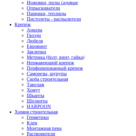
Ножовки, пилы садовые
Опрыскиватели
Парники, теплицы
Пистолеты - распылители
Крепеж
Анкера
Гвозди
Дюбеля
Евровинт
Заклепки
Метрика (болт, винт, гайка)
Нержавеющий крепеж
Перфорированный крепеж
Саморезы, шурупы
Скоба строительная
Такелаж
Хомут
Шканты
Шплинты
HARPOON
Химия строительная
Герметики
Клеи
Монтажная пена
Растворители