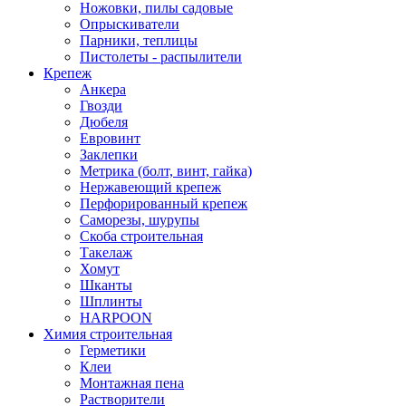
Ножовки, пилы садовые
Опрыскиватели
Парники, теплицы
Пистолеты - распылители
Крепеж
Анкера
Гвозди
Дюбеля
Евровинт
Заклепки
Метрика (болт, винт, гайка)
Нержавеющий крепеж
Перфорированный крепеж
Саморезы, шурупы
Скоба строительная
Такелаж
Хомут
Шканты
Шплинты
HARPOON
Химия строительная
Герметики
Клеи
Монтажная пена
Растворители