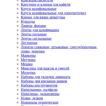
Краскораспылитель
Крестики и клинья для кафеля
Круги шлифовальные
Круги шлифовальные для электроточил
Крюки для вязки арматуры
Кувалды
Лампы, фонари
Ленты для шлифмашин
Ленты пильные
Ленты сигнальные
Лестницы
Лопаты совковые, штыковые, снегоуборочные,
ломы, черенки
Маркеры
Метчики
Мешки
Миксеры для красок и смесей
Молотки
Наборы для укладки ламината
Наборы дря врезания замков
Наборы инструментов
Напильники, надфили
Нивелиры, дальномеры
Ножи, лезвия
Ножницы технические