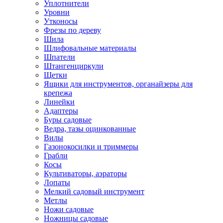
Уплотнители
Уровни
Утконосы
Фрезы по дереву
Шила
Шлифовальные материалы
Шпатели
Штангенциркули
Щетки
Ящики для инструментов, органайзеры для
крепежа
Линейки
Адаптеры
Буры садовые
Ведра, тазы оцинкованные
Вилы
Газонокосилки и триммеры
Грабли
Косы
Культиваторы, аэраторы
Лопаты
Мелкий садовый инструмент
Метлы
Ножи садовые
Ножницы садовые