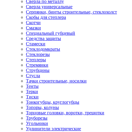
Сверла по металлу
Сверла универсальные
Серпянки, бинты строительные, стеклохолст
Скобы для степлера
Скотчи
Смазки
Специальный губцевый
Средства защиты
Стамески
Стеклодомкраты
Стеклорезы
Степлеры
Стремянки
Струбцины
Стусла
Тачки строительные, носилки
Тенты
Терки
Тиски
Тонкогубцы, круглогубцы
Топоры, колуны
Торцовые головки, воротки, трещотки
Труборезы
Угольники
Удлинители электрические