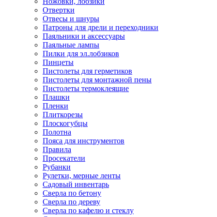
Ножовки, лобзики
Отвертки
Отвесы и шнуры
Патроны для дрели и переходники
Паяльники и аксессуары
Паяльные лампы
Пилки для эл.лобзиков
Пинцеты
Пистолеты для герметиков
Пистолеты для монтажной пены
Пистолеты термоклеящие
Плашки
Пленки
Плиткорезы
Плоскогубцы
Полотна
Пояса для инструментов
Правила
Просекатели
Рубанки
Рулетки, мерные ленты
Садовый инвентарь
Сверла по бетону
Сверла по дереву
Сверла по кафелю и стеклу