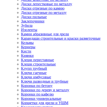
Диски лепестковые по металлу
Диски отрезные по камню
Диски отрезные по металлу
Диски пильные
Заклепочники
Зубила
Изоленты
Камни абразивные для дрели
Карандаши строительные и краски разметочные
Кельмы
Кернеры
Кисти
Киянки
Клещи переставные
Клещи строительные
Клупп трубный
Ключи гаечные
Ключи имбусовые
Ключи разводные и трубные
Коронки по бетону
Коронки по дереву и металлу
Коронки по кафелю
Коронки универсальные
Корщетки для дрели и УШМ