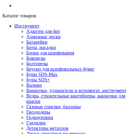
Каталог товаров
Инструмент
Адаптер для бит
Алмазные диски
Батарейки
Биты, насадки
Блоки для шлифования
Бокорезы
Болторезы
Бруски для шлифовальных бумаг
Буры SDS-Max
Буры SDS+
Валики
Ванночки, удлинители и вспомогат. инструмент
Ведра, строительные контейнеры, ванночки для
краски
Газовые горелки, баллоны
Гвоздодеры
Гидроуровни
Гладилки
Детекторы металлов
Диски зачистные по металлу