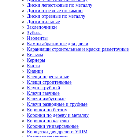
Диски лепестковые по металлу
Диски отрезные по камню
Диски отрезные по металлу
Диски пильные
Заклепочники
Зубила
Изоленты
Камни абразивные для дрели
Карандаши строительные и краски разметочные
Кельмы
Кернеры
Кисти
Киянки
Клещи переставные
Клещи строительные
Клупп трубный
Ключи гаечные
Ключи имбусовые
Ключи разводные и трубные
Коронки по бетону
Коронки по дереву и металлу
Коронки по кафелю
Коронки универсальные
Корщетки для дрели и УШМ