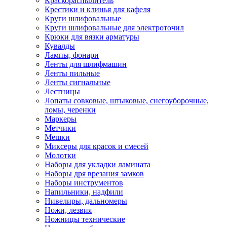
Краскораспылитель
Крестики и клинья для кафеля
Круги шлифовальные
Круги шлифовальные для электроточил
Крюки для вязки арматуры
Кувалды
Лампы, фонари
Ленты для шлифмашин
Ленты пильные
Ленты сигнальные
Лестницы
Лопаты совковые, штыковые, снегоуборочные,
ломы, черенки
Маркеры
Метчики
Мешки
Миксеры для красок и смесей
Молотки
Наборы для укладки ламината
Наборы дря врезания замков
Наборы инструментов
Напильники, надфили
Нивелиры, дальномеры
Ножи, лезвия
Ножницы технические