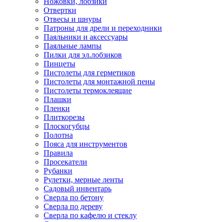
Ножовки, лобзики
Отвертки
Отвесы и шнуры
Патроны для дрели и переходники
Паяльники и аксессуары
Паяльные лампы
Пилки для эл.лобзиков
Пинцеты
Пистолеты для герметиков
Пистолеты для монтажной пены
Пистолеты термоклеящие
Плашки
Пленки
Плиткорезы
Плоскогубцы
Полотна
Пояса для инструментов
Правила
Просекатели
Рубанки
Рулетки, мерные ленты
Садовый инвентарь
Сверла по бетону
Сверла по дереву
Сверла по кафелю и стеклу