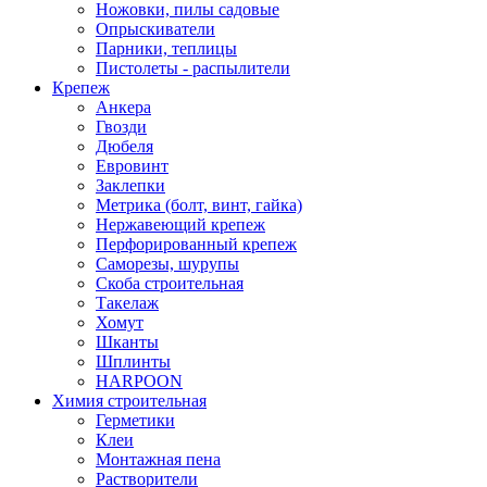
Ножовки, пилы садовые
Опрыскиватели
Парники, теплицы
Пистолеты - распылители
Крепеж
Анкера
Гвозди
Дюбеля
Евровинт
Заклепки
Метрика (болт, винт, гайка)
Нержавеющий крепеж
Перфорированный крепеж
Саморезы, шурупы
Скоба строительная
Такелаж
Хомут
Шканты
Шплинты
HARPOON
Химия строительная
Герметики
Клеи
Монтажная пена
Растворители