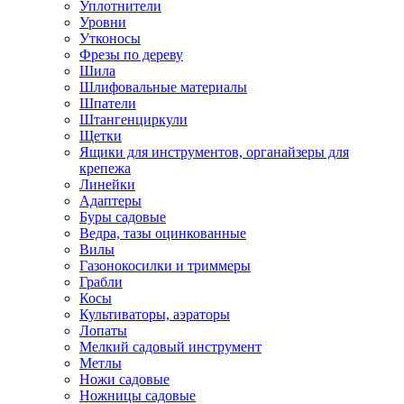
Уплотнители
Уровни
Утконосы
Фрезы по дереву
Шила
Шлифовальные материалы
Шпатели
Штангенциркули
Щетки
Ящики для инструментов, органайзеры для
крепежа
Линейки
Адаптеры
Буры садовые
Ведра, тазы оцинкованные
Вилы
Газонокосилки и триммеры
Грабли
Косы
Культиваторы, аэраторы
Лопаты
Мелкий садовый инструмент
Метлы
Ножи садовые
Ножницы садовые