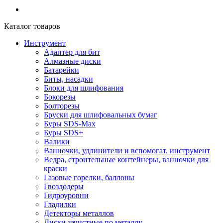
Каталог товаров
Инструмент
Адаптер для бит
Алмазные диски
Батарейки
Биты, насадки
Блоки для шлифования
Бокорезы
Болторезы
Бруски для шлифовальных бумаг
Буры SDS-Max
Буры SDS+
Валики
Ванночки, удлинители и вспомогат. инструмент
Ведра, строительные контейнеры, ванночки для
краски
Газовые горелки, баллоны
Гвоздодеры
Гидроуровни
Гладилки
Детекторы металлов
Диски зачистные по металлу