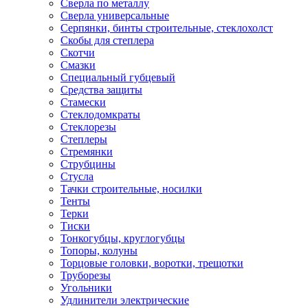
Сверла по металлу
Сверла универсальные
Серпянки, бинты строительные, стеклохолст
Скобы для степлера
Скотчи
Смазки
Специальный губцевый
Средства защиты
Стамески
Стеклодомкраты
Стеклорезы
Степлеры
Стремянки
Струбцины
Стусла
Тачки строительные, носилки
Тенты
Терки
Тиски
Тонкогубцы, круглогубцы
Топоры, колуны
Торцовые головки, воротки, трещотки
Труборезы
Угольники
Удлинители электрические