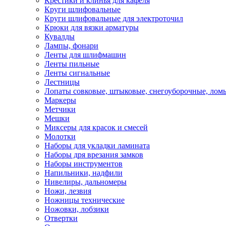
Крестики и клинья для кафеля
Круги шлифовальные
Круги шлифовальные для электроточил
Крюки для вязки арматуры
Кувалды
Лампы, фонари
Ленты для шлифмашин
Ленты пильные
Ленты сигнальные
Лестницы
Лопаты совковые, штыковые, снегоуборочные, лом
Маркеры
Метчики
Мешки
Миксеры для красок и смесей
Молотки
Наборы для укладки ламината
Наборы дря врезания замков
Наборы инструментов
Напильники, надфили
Нивелиры, дальномеры
Ножи, лезвия
Ножницы технические
Ножовки, лобзики
Отвертки