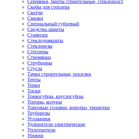
Серпянки, бинты строительные, стеклохолст
Скобы для степлера
Скотчи
Смазки
Специальный губцевый
Средства защиты
Стамески
Стеклодомкраты
Стеклорезы
Степлеры
Стремянки
Струбцины
Стусла
Тачки строительные, носилки
Тенты
Терки
Тиски
Тонкогубцы, круглогубцы
Топоры, колуны
Торцовые головки, воротки, трещотки
Труборезы
Угольники
Удлинители электрические
Уплотнители
Уровни