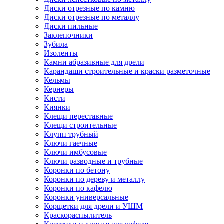
Диски отрезные по камню
Диски отрезные по металлу
Диски пильные
Заклепочники
Зубила
Изоленты
Камни абразивные для дрели
Карандаши строительные и краски разметочные
Кельмы
Кернеры
Кисти
Киянки
Клещи переставные
Клещи строительные
Клупп трубный
Ключи гаечные
Ключи имбусовые
Ключи разводные и трубные
Коронки по бетону
Коронки по дереву и металлу
Коронки по кафелю
Коронки универсальные
Корщетки для дрели и УШМ
Краскораспылитель