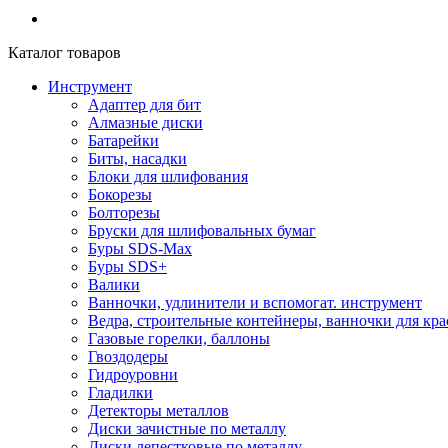
Каталог товаров
Инструмент
Адаптер для бит
Алмазные диски
Батарейки
Биты, насадки
Блоки для шлифования
Бокорезы
Болторезы
Бруски для шлифовальных бумаг
Буры SDS-Max
Буры SDS+
Валики
Ванночки, удлинители и вспомогат. инструмент
Ведра, строительные контейнеры, ванночки для кра
Газовые горелки, баллоны
Гвоздодеры
Гидроуровни
Гладилки
Детекторы металлов
Диски зачистные по металлу
Диски лепестковые по металлу