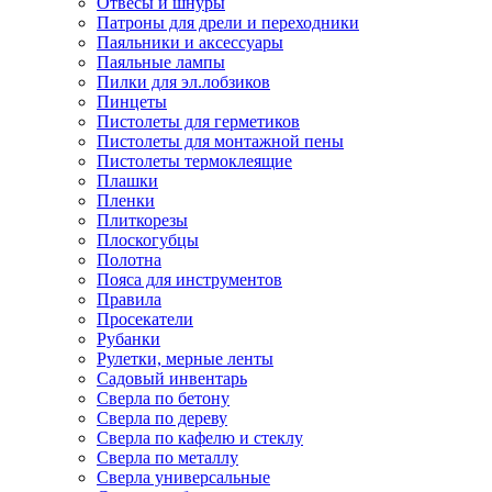
Отвесы и шнуры
Патроны для дрели и переходники
Паяльники и аксессуары
Паяльные лампы
Пилки для эл.лобзиков
Пинцеты
Пистолеты для герметиков
Пистолеты для монтажной пены
Пистолеты термоклеящие
Плашки
Пленки
Плиткорезы
Плоскогубцы
Полотна
Пояса для инструментов
Правила
Просекатели
Рубанки
Рулетки, мерные ленты
Садовый инвентарь
Сверла по бетону
Сверла по дереву
Сверла по кафелю и стеклу
Сверла по металлу
Сверла универсальные