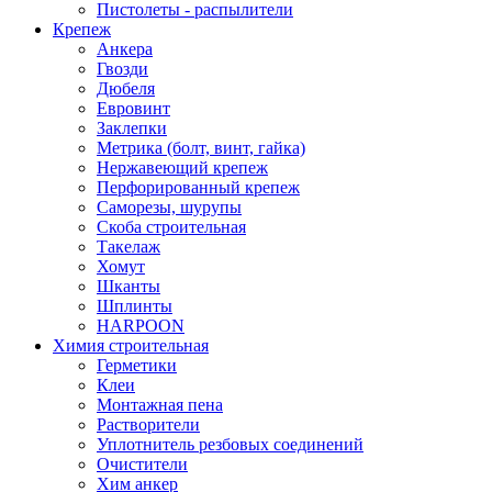
Пистолеты - распылители
Крепеж
Анкера
Гвозди
Дюбеля
Евровинт
Заклепки
Метрика (болт, винт, гайка)
Нержавеющий крепеж
Перфорированный крепеж
Саморезы, шурупы
Скоба строительная
Такелаж
Хомут
Шканты
Шплинты
HARPOON
Химия строительная
Герметики
Клеи
Монтажная пена
Растворители
Уплотнитель резбовых соединений
Очистители
Хим анкер