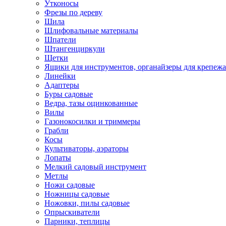
Утконосы
Фрезы по дереву
Шила
Шлифовальные материалы
Шпатели
Штангенциркули
Щетки
Ящики для инструментов, органайзеры для крепежа
Линейки
Адаптеры
Буры садовые
Ведра, тазы оцинкованные
Вилы
Газонокосилки и триммеры
Грабли
Косы
Культиваторы, аэраторы
Лопаты
Мелкий садовый инструмент
Метлы
Ножи садовые
Ножницы садовые
Ножовки, пилы садовые
Опрыскиватели
Парники, теплицы