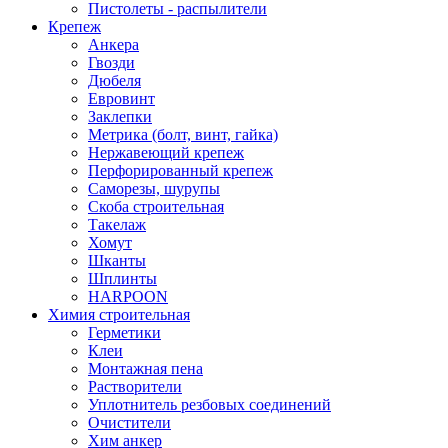
Пистолеты - распылители
Крепеж
Анкера
Гвозди
Дюбеля
Евровинт
Заклепки
Метрика (болт, винт, гайка)
Нержавеющий крепеж
Перфорированный крепеж
Саморезы, шурупы
Скоба строительная
Такелаж
Хомут
Шканты
Шплинты
HARPOON
Химия строительная
Герметики
Клеи
Монтажная пена
Растворители
Уплотнитель резбовых соединений
Очистители
Хим анкер