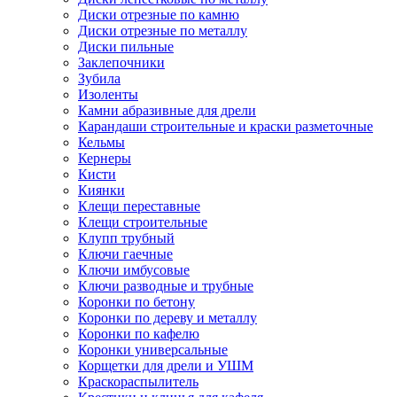
Диски отрезные по камню
Диски отрезные по металлу
Диски пильные
Заклепочники
Зубила
Изоленты
Камни абразивные для дрели
Карандаши строительные и краски разметочные
Кельмы
Кернеры
Кисти
Киянки
Клещи переставные
Клещи строительные
Клупп трубный
Ключи гаечные
Ключи имбусовые
Ключи разводные и трубные
Коронки по бетону
Коронки по дереву и металлу
Коронки по кафелю
Коронки универсальные
Корщетки для дрели и УШМ
Краскораспылитель