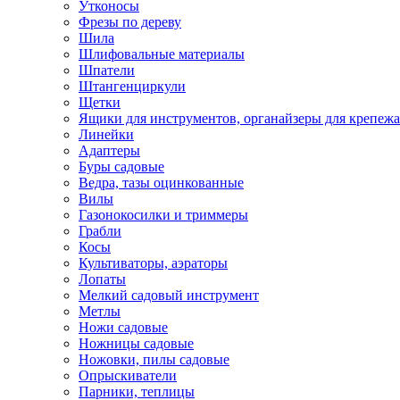
Утконосы
Фрезы по дереву
Шила
Шлифовальные материалы
Шпатели
Штангенциркули
Щетки
Ящики для инструментов, органайзеры для крепежа
Линейки
Адаптеры
Буры садовые
Ведра, тазы оцинкованные
Вилы
Газонокосилки и триммеры
Грабли
Косы
Культиваторы, аэраторы
Лопаты
Мелкий садовый инструмент
Метлы
Ножи садовые
Ножницы садовые
Ножовки, пилы садовые
Опрыскиватели
Парники, теплицы