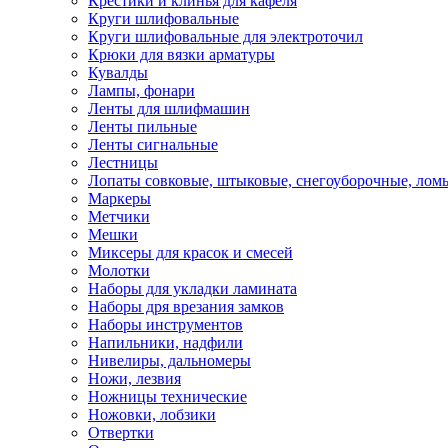
Крестики и клинья для кафеля
Круги шлифовальные
Круги шлифовальные для электроточил
Крюки для вязки арматуры
Кувалды
Лампы, фонари
Ленты для шлифмашин
Ленты пильные
Ленты сигнальные
Лестницы
Лопаты совковые, штыковые, снегоуборочные, лом
Маркеры
Метчики
Мешки
Миксеры для красок и смесей
Молотки
Наборы для укладки ламината
Наборы дря врезания замков
Наборы инструментов
Напильники, надфили
Нивелиры, дальномеры
Ножи, лезвия
Ножницы технические
Ножовки, лобзики
Отвертки