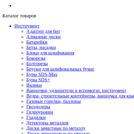
Каталог товаров
Инструмент
Адаптер для бит
Алмазные диски
Батарейки
Биты, насадки
Блоки для шлифования
Бокорезы
Болторезы
Бруски для шлифовальных бумаг
Буры SDS-Max
Буры SDS+
Валики
Ванночки, удлинители и вспомогат. инструмент
Ведра, строительные контейнеры, ванночки для кра
Газовые горелки, баллоны
Гвоздодеры
Гидроуровни
Гладилки
Детекторы металлов
Диски зачистные по металлу
Диски лепестковые по металлу