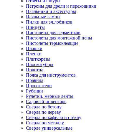
Отвесы и шнуры
Патроны для дрели и переходники
Паяльники и аксессуары
Паяльные лампы
Пилки для эл.лобзиков
Пинцеты
Пистолеты для герметиков
Пистолеты для монтажной пены
Пистолеты термоклеящие
Плашки
Пленки
Плиткорезы
Плоскогубцы
Полотна
Пояса для инструментов
Правила
Просекатели
Рубанки
Рулетки, мерные ленты
Садовый инвентарь
Сверла по бетону
Сверла по дереву
Сверла по кафелю и стеклу
Сверла по металлу
Сверла универсальные