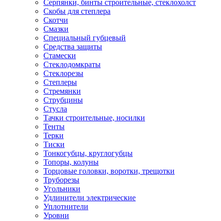
Серпянки, бинты строительные, стеклохолст
Скобы для степлера
Скотчи
Смазки
Специальный губцевый
Средства защиты
Стамески
Стеклодомкраты
Стеклорезы
Степлеры
Стремянки
Струбцины
Стусла
Тачки строительные, носилки
Тенты
Терки
Тиски
Тонкогубцы, круглогубцы
Топоры, колуны
Торцовые головки, воротки, трещотки
Труборезы
Угольники
Удлинители электрические
Уплотнители
Уровни