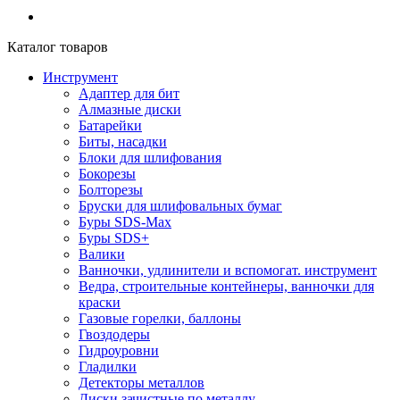
Каталог товаров
Инструмент
Адаптер для бит
Алмазные диски
Батарейки
Биты, насадки
Блоки для шлифования
Бокорезы
Болторезы
Бруски для шлифовальных бумаг
Буры SDS-Max
Буры SDS+
Валики
Ванночки, удлинители и вспомогат. инструмент
Ведра, строительные контейнеры, ванночки для
краски
Газовые горелки, баллоны
Гвоздодеры
Гидроуровни
Гладилки
Детекторы металлов
Диски зачистные по металлу