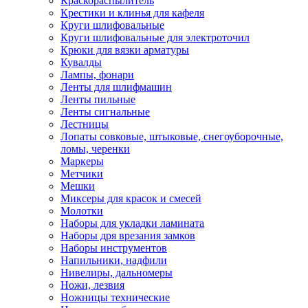
Краскораспылитель
Крестики и клинья для кафеля
Круги шлифовальные
Круги шлифовальные для электроточил
Крюки для вязки арматуры
Кувалды
Лампы, фонари
Ленты для шлифмашин
Ленты пильные
Ленты сигнальные
Лестницы
Лопаты совковые, штыковые, снегоуборочные,
ломы, черенки
Маркеры
Метчики
Мешки
Миксеры для красок и смесей
Молотки
Наборы для укладки ламината
Наборы дря врезания замков
Наборы инструментов
Напильники, надфили
Нивелиры, дальномеры
Ножи, лезвия
Ножницы технические