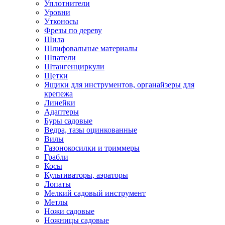
Уплотнители
Уровни
Утконосы
Фрезы по дереву
Шила
Шлифовальные материалы
Шпатели
Штангенциркули
Щетки
Ящики для инструментов, органайзеры для
крепежа
Линейки
Адаптеры
Буры садовые
Ведра, тазы оцинкованные
Вилы
Газонокосилки и триммеры
Грабли
Косы
Культиваторы, аэраторы
Лопаты
Мелкий садовый инструмент
Метлы
Ножи садовые
Ножницы садовые