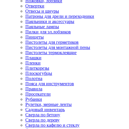
Ножовки, лобзики
Отвертки
Отвесы и шнуры
Патроны для дрели и переходники
Паяльники и аксессуары
Паяльные лампы
Пилки для эл.лобзиков
Пинцеты
Пистолеты для герметиков
Пистолеты для монтажной пены
Пистолеты термоклеящие
Плашки
Пленки
Плиткорезы
Плоскогубцы
Полотна
Пояса для инструментов
Правила
Просекатели
Рубанки
Рулетки, мерные ленты
Садовый инвентарь
Сверла по бетону
Сверла по дереву
Сверла по кафелю и стеклу