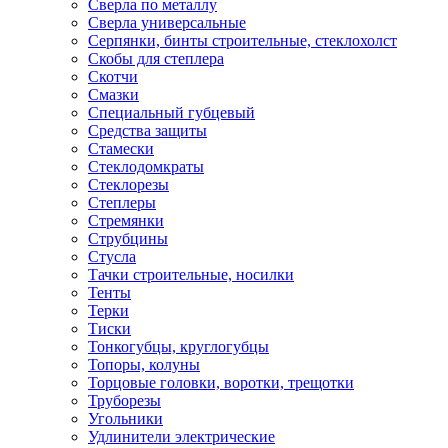
Сверла по металлу
Сверла универсальные
Серпянки, бинты строительные, стеклохолст
Скобы для степлера
Скотчи
Смазки
Специальный губцевый
Средства защиты
Стамески
Стеклодомкраты
Стеклорезы
Степлеры
Стремянки
Струбцины
Стусла
Тачки строительные, носилки
Тенты
Терки
Тиски
Тонкогубцы, круглогубцы
Топоры, колуны
Торцовые головки, воротки, трещотки
Труборезы
Угольники
Удлинители электрические