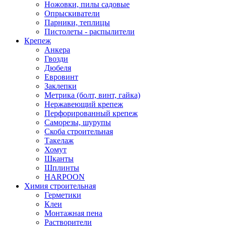
Ножовки, пилы садовые
Опрыскиватели
Парники, теплицы
Пистолеты - распылители
Крепеж
Анкера
Гвозди
Дюбеля
Евровинт
Заклепки
Метрика (болт, винт, гайка)
Нержавеющий крепеж
Перфорированный крепеж
Саморезы, шурупы
Скоба строительная
Такелаж
Хомут
Шканты
Шплинты
HARPOON
Химия строительная
Герметики
Клеи
Монтажная пена
Растворители