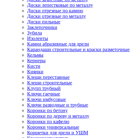
Диски лепестковые по металлу
Диски отрезные по камню
Диски отрезные по металлу
Диски пильные
Заклепочники
Зубила
Изоленты
Камни абразивные для дрели
Карандаши строительные и краски разметочные
Кельмы
Кернеры
Кисти
Киянки
Клещи переставные
Клещи строительные
Клупп трубный
Ключи гаечные
Ключи имбусовые
Ключи разводные и трубные
Коронки по бетону
Коронки по дереву и металлу
Коронки по кафелю
Коронки универсальные
Корщетки для дрели и УШМ