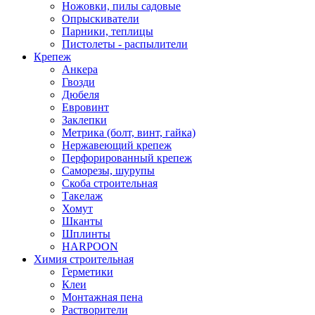
Ножовки, пилы садовые
Опрыскиватели
Парники, теплицы
Пистолеты - распылители
Крепеж
Анкера
Гвозди
Дюбеля
Евровинт
Заклепки
Метрика (болт, винт, гайка)
Нержавеющий крепеж
Перфорированный крепеж
Саморезы, шурупы
Скоба строительная
Такелаж
Хомут
Шканты
Шплинты
HARPOON
Химия строительная
Герметики
Клеи
Монтажная пена
Растворители