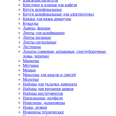
Краскораспылитель
Крестики и клинья для кафеля
Круги шлифовальные
Круги шлифовальные для электроточил
Крюки для вязки арматуры
Кувалды
Лампы, фонари
Ленты для шлифмашин
Ленты пильные
Ленты сигнальные
Лестницы
Лопаты совковые, штыковые, снегоуборочные,
ломы, черенки
Маркеры
Метчики
Мешки
Миксеры для красок и смесей
Молотки
Наборы для укладки ламината
Наборы дря врезания замков
Наборы инструментов
Напильники, надфили
Нивелиры, дальномеры
Ножи, лезвия
Ножницы технические