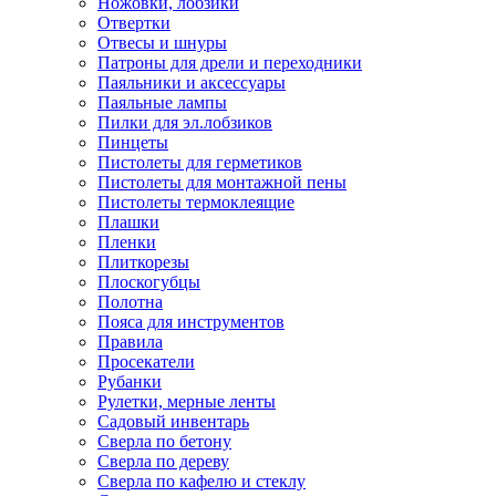
Ножовки, лобзики
Отвертки
Отвесы и шнуры
Патроны для дрели и переходники
Паяльники и аксессуары
Паяльные лампы
Пилки для эл.лобзиков
Пинцеты
Пистолеты для герметиков
Пистолеты для монтажной пены
Пистолеты термоклеящие
Плашки
Пленки
Плиткорезы
Плоскогубцы
Полотна
Пояса для инструментов
Правила
Просекатели
Рубанки
Рулетки, мерные ленты
Садовый инвентарь
Сверла по бетону
Сверла по дереву
Сверла по кафелю и стеклу