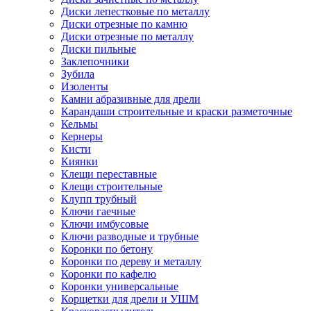
Диски лепестковые по металлу
Диски отрезные по камню
Диски отрезные по металлу
Диски пильные
Заклепочники
Зубила
Изоленты
Камни абразивные для дрели
Карандаши строительные и краски разметочные
Кельмы
Кернеры
Кисти
Киянки
Клещи переставные
Клещи строительные
Клупп трубный
Ключи гаечные
Ключи имбусовые
Ключи разводные и трубные
Коронки по бетону
Коронки по дереву и металлу
Коронки по кафелю
Коронки универсальные
Корщетки для дрели и УШМ