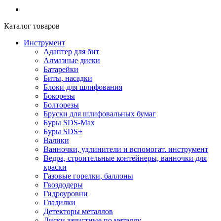
Каталог товаров
Инструмент
Адаптер для бит
Алмазные диски
Батарейки
Биты, насадки
Блоки для шлифования
Бокорезы
Болторезы
Бруски для шлифовальных бумаг
Буры SDS-Max
Буры SDS+
Валики
Ванночки, удлинители и вспомогат. инструмент
Ведра, строительные контейнеры, ванночки для
краски
Газовые горелки, баллоны
Гвоздодеры
Гидроуровни
Гладилки
Детекторы металлов
Диски зачистные по металлу