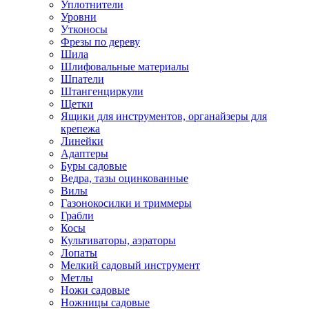
Уплотнители
Уровни
Утконосы
Фрезы по дереву
Шила
Шлифовальные материалы
Шпатели
Штангенциркули
Щетки
Ящики для инструментов, органайзеры для
крепежа
Линейки
Адаптеры
Буры садовые
Ведра, тазы оцинкованные
Вилы
Газонокосилки и триммеры
Грабли
Косы
Культиваторы, аэраторы
Лопаты
Мелкий садовый инструмент
Метлы
Ножи садовые
Ножницы садовые