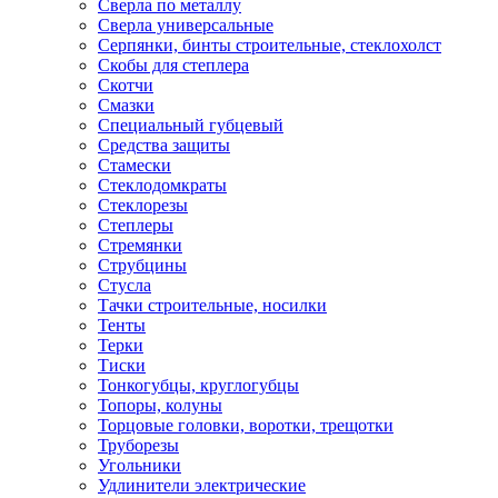
Сверла по металлу
Сверла универсальные
Серпянки, бинты строительные, стеклохолст
Скобы для степлера
Скотчи
Смазки
Специальный губцевый
Средства защиты
Стамески
Стеклодомкраты
Стеклорезы
Степлеры
Стремянки
Струбцины
Стусла
Тачки строительные, носилки
Тенты
Терки
Тиски
Тонкогубцы, круглогубцы
Топоры, колуны
Торцовые головки, воротки, трещотки
Труборезы
Угольники
Удлинители электрические