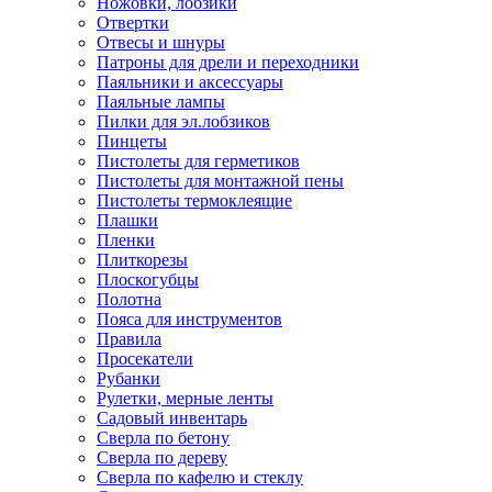
Ножовки, лобзики
Отвертки
Отвесы и шнуры
Патроны для дрели и переходники
Паяльники и аксессуары
Паяльные лампы
Пилки для эл.лобзиков
Пинцеты
Пистолеты для герметиков
Пистолеты для монтажной пены
Пистолеты термоклеящие
Плашки
Пленки
Плиткорезы
Плоскогубцы
Полотна
Пояса для инструментов
Правила
Просекатели
Рубанки
Рулетки, мерные ленты
Садовый инвентарь
Сверла по бетону
Сверла по дереву
Сверла по кафелю и стеклу