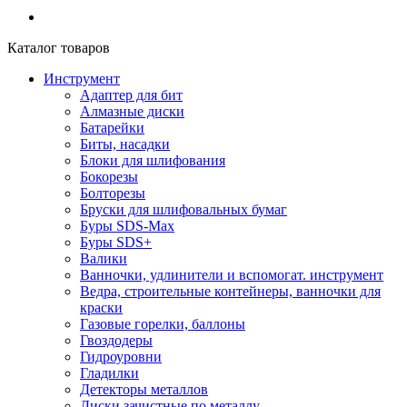
Каталог товаров
Инструмент
Адаптер для бит
Алмазные диски
Батарейки
Биты, насадки
Блоки для шлифования
Бокорезы
Болторезы
Бруски для шлифовальных бумаг
Буры SDS-Max
Буры SDS+
Валики
Ванночки, удлинители и вспомогат. инструмент
Ведра, строительные контейнеры, ванночки для
краски
Газовые горелки, баллоны
Гвоздодеры
Гидроуровни
Гладилки
Детекторы металлов
Диски зачистные по металлу