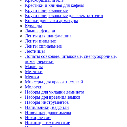
Краскораспылитель
Крестики и клинья для кафеля
Круги шлифовальные
Круги шлифовальные для электроточил
Крюки для вязки арматуры
Кувалды
Лампы, фонари
Ленты для шлифмашин
Ленты пильные
Ленты сигнальные
Лестницы
Лопаты совковые, штыковые, снегоуборочные,
ломы, черенки
Маркеры
Метчики
Мешки
Миксеры для красок и смесей
Молотки
Наборы для укладки ламината
Наборы дря врезания замков
Наборы инструментов
Напильники, надфили
Нивелиры, дальномеры
Ножи, лезвия
Ножницы технические