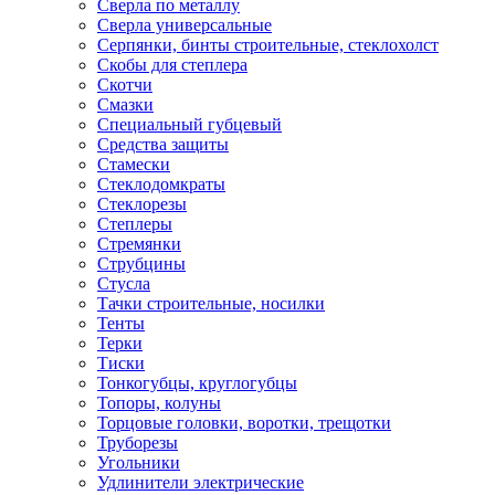
Сверла по металлу
Сверла универсальные
Серпянки, бинты строительные, стеклохолст
Скобы для степлера
Скотчи
Смазки
Специальный губцевый
Средства защиты
Стамески
Стеклодомкраты
Стеклорезы
Степлеры
Стремянки
Струбцины
Стусла
Тачки строительные, носилки
Тенты
Терки
Тиски
Тонкогубцы, круглогубцы
Топоры, колуны
Торцовые головки, воротки, трещотки
Труборезы
Угольники
Удлинители электрические