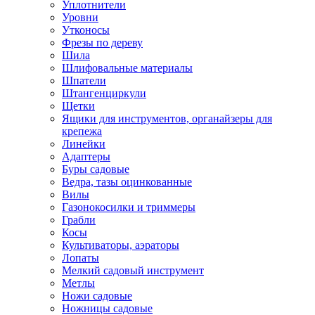
Уплотнители
Уровни
Утконосы
Фрезы по дереву
Шила
Шлифовальные материалы
Шпатели
Штангенциркули
Щетки
Ящики для инструментов, органайзеры для
крепежа
Линейки
Адаптеры
Буры садовые
Ведра, тазы оцинкованные
Вилы
Газонокосилки и триммеры
Грабли
Косы
Культиваторы, аэраторы
Лопаты
Мелкий садовый инструмент
Метлы
Ножи садовые
Ножницы садовые