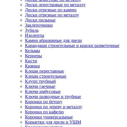
Диски лепестковые по металлу
Диски отрезные по камню
Диски отрезные по металлу
Диски пильные
Заклепочники
Зубила
Изоленты
Камни абразивные для дрели
Карандаши строительные и краски разметочные
Кельмы
Кернеры
Кисти
Киянки
Клещи переставные
Клещи строительные
Клупп трубный
Ключи гаечные
Ключи имбусовые
Ключи разводные и трубные
Коронки по бетону
Коронки по дереву и металлу
Коронки по кафелю
Коронки универсальные
Корщетки для дрели и УШМ